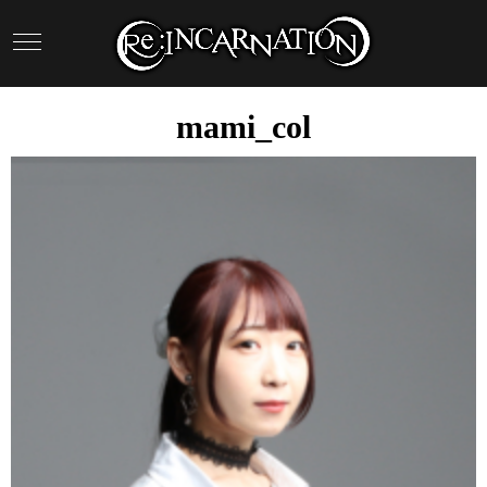
mami_col