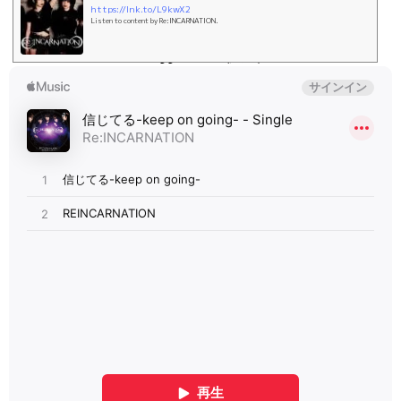
https://lnk.to/L9kwX2
Listen to content by Re:INCARNATION.
♬apple music(定番)